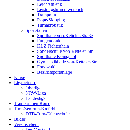
Leichtathletik
Leistungsturnen weiblich
Trampolin
Rope-Skipping
Turnakrobatik
Sportstätten
Sporthalle von-Ketteler-Straße
Fungendonk
KLZ Fichtenhain
Sonderschule von-Ketteler-Str
Sporthalle Königshof
Gymnastikhalle von-Ketteler-Str.
Forstwald
Bezirkssportanlage
Kurse
Ligabetrieb
Oberliga
NRW-Liga
Landesliga
Trainer/innen Börse
Turn-Zentrum-Krefeld
DTB-Turn-Talentschule
Bilder
Vereinsleben
Der Vorstand