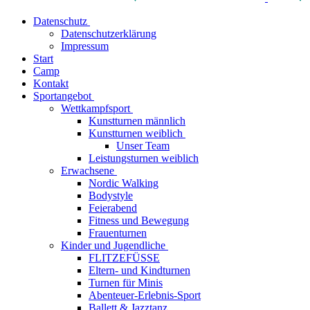
Datenschutz
Datenschutzerklärung
Impressum
Start
Camp
Kontakt
Sportangebot
Wettkampfsport
Kunstturnen männlich
Kunstturnen weiblich
Unser Team
Leistungsturnen weiblich
Erwachsene
Nordic Walking
Bodystyle
Feierabend
Fitness und Bewegung
Frauenturnen
Kinder und Jugendliche
FLITZEFÜSSE
Eltern- und Kindturnen
Turnen für Minis
Abenteuer-Erlebnis-Sport
Ballett & Jazztanz