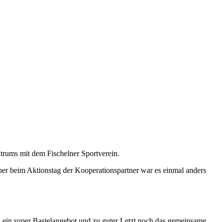
trums mit dem Fischelner Sportverein.
ber beim Aktionstag der Kooperationspartner war es einmal anders
 ein super Bastelangebot und zu guter Letzt noch das gemeinsame