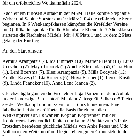
für ein erfolgreiches Wettkampfjahr 2024.
Nach einem furiosen Auftakt in der MSM- Halle konnte Stephanie
Weber und Sabine Soesters am 10 März 2024 die erfolgreiche Serie
beginnen. In 6 Wettkampfklassen kämpften die Krefelder Vereine
um Qulifikationspunkte für die Rheinische Ebene. In 5 Altersklassen
starteten die Fischelner Mädels. Mit 4 X Platz 1 und 1x dem 2 Platz
gelang der Einstieg.
An den Start gingen:
Aemilia Arampatzis (4), Ida Fimmers (10), Marlene Behr (13), Luisa
Uerscheln (2), Maya Toborek (1) Amelie Kirschniak (4), Clara Horn
(1), Leni Boersma (7), Eleni Arampatzis (5), Milla Bodynek (12),
Annika Raves (1), Lia Robertz (6), Nova Fischer (1), Lenka Kostic
(9), Linda Fenneker (10), Anna Lena Jennen (2).
Gleichzeitig begannen die Fischelner Liga Damen mit dem Auftakt
in der Landesliga 3 in Lintorf. Mit dem Zittergerät Balken eröffneten
sie den Wettkampf und mussten nur 1 Sturz hinnehmen. Eine
fabelhafte Leistung eröffnete die Basis für einen tollen
Wettkampfverlauf. Es war ein Kopf an Kopfrennen mit der
Konkurrenz. Letztendlich fehlten nur kaum 2 Punkte zum 3 Platz.
Trotzdem beendeten glückliche Mädels von Anke Peters und Udo
Vollborn den Wettkampf und legten einen guten Grundstein in der