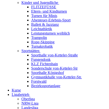
Kinder und Jugendliche
FLITZEFÜSSE
Eltern- und Kindturnen
Turnen für Minis
Abenteuer-Erlebnis-Sport
Ballett & Jazztanz
Leichtathletik
Leistungsturnen weiblich
Trampolin
Rope-Skipping
Turnakrobatik
Sportstätten
Sporthalle von-Ketteler-Straße
Fungendonk
KLZ Fichtenhain
Sonderschule von-Ketteler-Str
Sporthalle Königshof
Gymnastikhalle von-Ketteler-Str.
Forstwald
Bezirkssportanlage
Kurse
Ligabetrieb
Oberliga
NRW-Liga
Landesliga