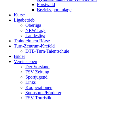
Forstwald
Bezirkssportanlage
Kurse
Ligabetrieb
Oberliga
NRW-Liga
Landesliga
Trainer/innen Börse
Turn-Zentrum-Krefeld
DTB-Turn-Talentschule
Bilder
Vereinsleben
Der Vorstand
FSV Zeitung
Sportjugend
Links
Kooperationen
Sponsoren/Förderer
FSV Touristik