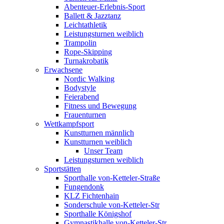
Abenteuer-Erlebnis-Sport
Ballett & Jazztanz
Leichtathletik
Leistungsturnen weiblich
Trampolin
Rope-Skipping
Turnakrobatik
Erwachsene
Nordic Walking
Bodystyle
Feierabend
Fitness und Bewegung
Frauenturnen
Wettkampfsport
Kunstturnen männlich
Kunstturnen weiblich
Unser Team
Leistungsturnen weiblich
Sportstätten
Sporthalle von-Ketteler-Straße
Fungendonk
KLZ Fichtenhain
Sonderschule von-Ketteler-Str
Sporthalle Königshof
Gymnastikhalle von-Ketteler-Str.