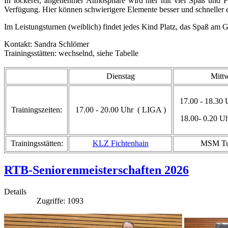
In lockerer, angenehmer Atmosphäre wird hier mit viel Spaß und Fr
Verfügung. Hier können schwierigere Elemente besser und schneller e
Im Leistungsturnen (weiblich) findet jedes Kind Platz, das Spaß am G
Kontakt: Sandra Schlömer
Trainingsstätten: wechselnd, siehe Tabelle
Dienstag
Mitt
17.00 - 18.30 
Trainingszeiten:
17.00 - 20.00 Uhr ( LIGA )
18.00- 0.20 Uh
Trainingsstätten:
KLZ Fichtenhain
MSM Tu
RTB-Seniorenmeisterschaften 2026
Details
Zugriffe: 1093