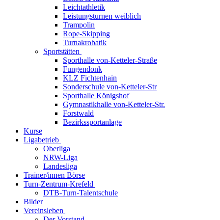
Leichtathletik
Leistungsturnen weiblich
Trampolin
Rope-Skipping
Turnakrobatik
Sportstätten
Sporthalle von-Ketteler-Straße
Fungendonk
KLZ Fichtenhain
Sonderschule von-Ketteler-Str
Sporthalle Königshof
Gymnastikhalle von-Ketteler-Str.
Forstwald
Bezirkssportanlage
Kurse
Ligabetrieb
Oberliga
NRW-Liga
Landesliga
Trainer/innen Börse
Turn-Zentrum-Krefeld
DTB-Turn-Talentschule
Bilder
Vereinsleben
Der Vorstand