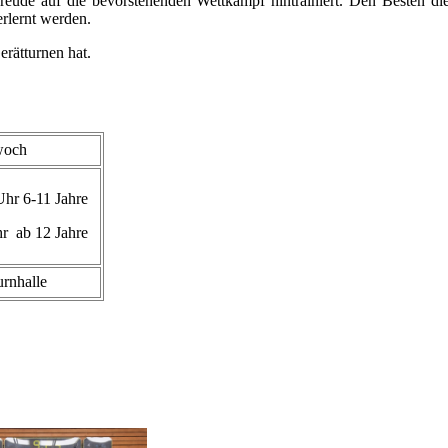
eude auf die bevorstehenden Wettkämpf hintrainiert. Den Besten die
rlernt werden.
erätturnen hat.
woch
Uhr 6-11 Jahre
r ab 12 Jahre
rnhalle