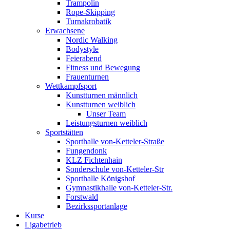
Trampolin
Rope-Skipping
Turnakrobatik
Erwachsene
Nordic Walking
Bodystyle
Feierabend
Fitness und Bewegung
Frauenturnen
Wettkampfsport
Kunstturnen männlich
Kunstturnen weiblich
Unser Team
Leistungsturnen weiblich
Sportstätten
Sporthalle von-Ketteler-Straße
Fungendonk
KLZ Fichtenhain
Sonderschule von-Ketteler-Str
Sporthalle Königshof
Gymnastikhalle von-Ketteler-Str.
Forstwald
Bezirkssportanlage
Kurse
Ligabetrieb