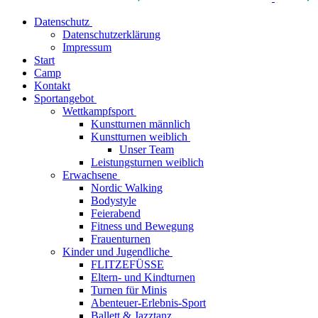
Datenschutz
Datenschutzerklärung
Impressum
Start
Camp
Kontakt
Sportangebot
Wettkampfsport
Kunstturnen männlich
Kunstturnen weiblich
Unser Team
Leistungsturnen weiblich
Erwachsene
Nordic Walking
Bodystyle
Feierabend
Fitness und Bewegung
Frauenturnen
Kinder und Jugendliche
FLITZEFÜSSE
Eltern- und Kindturnen
Turnen für Minis
Abenteuer-Erlebnis-Sport
Ballett & Jazztanz