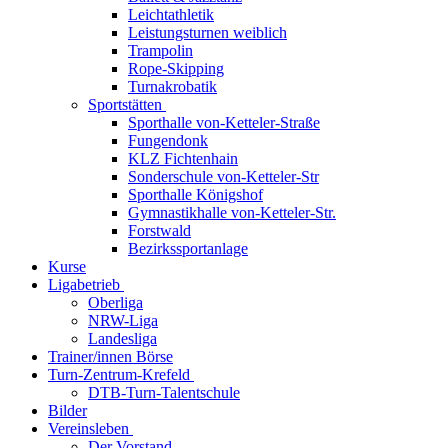
Leichtathletik
Leistungsturnen weiblich
Trampolin
Rope-Skipping
Turnakrobatik
Sportstätten
Sporthalle von-Ketteler-Straße
Fungendonk
KLZ Fichtenhain
Sonderschule von-Ketteler-Str
Sporthalle Königshof
Gymnastikhalle von-Ketteler-Str.
Forstwald
Bezirkssportanlage
Kurse
Ligabetrieb
Oberliga
NRW-Liga
Landesliga
Trainer/innen Börse
Turn-Zentrum-Krefeld
DTB-Turn-Talentschule
Bilder
Vereinsleben
Der Vorstand