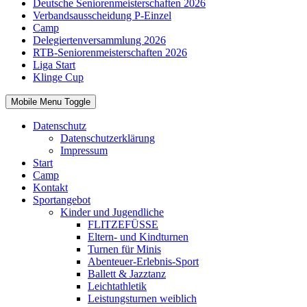
Deutsche Seniorenmeisterschaften 2026
Verbandsausscheidung P-Einzel
Camp
Delegiertenversammlung 2026
RTB-Seniorenmeisterschaften 2026
Liga Start
Klinge Cup
Mobile Menu Toggle
Datenschutz
Datenschutzerklärung
Impressum
Start
Camp
Kontakt
Sportangebot
Kinder und Jugendliche
FLITZEFÜSSE
Eltern- und Kindturnen
Turnen für Minis
Abenteuer-Erlebnis-Sport
Ballett & Jazztanz
Leichtathletik
Leistungsturnen weiblich