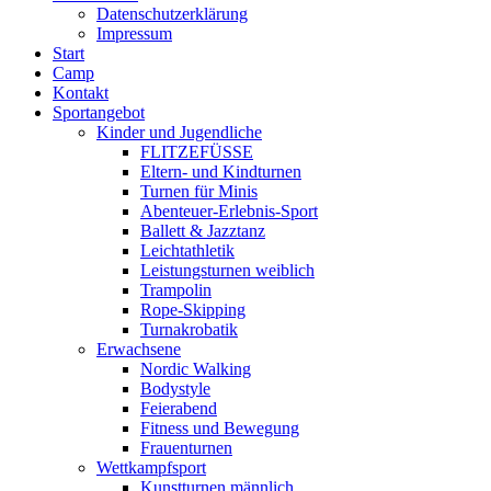
Datenschutzerklärung
Impressum
Start
Camp
Kontakt
Sportangebot
Kinder und Jugendliche
FLITZEFÜSSE
Eltern- und Kindturnen
Turnen für Minis
Abenteuer-Erlebnis-Sport
Ballett & Jazztanz
Leichtathletik
Leistungsturnen weiblich
Trampolin
Rope-Skipping
Turnakrobatik
Erwachsene
Nordic Walking
Bodystyle
Feierabend
Fitness und Bewegung
Frauenturnen
Wettkampfsport
Kunstturnen männlich