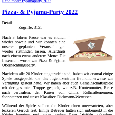
Read more: Pyjamaparty 2023
Pizza- & Pyjama-Party 2022
Details
Zugriffe: 3151
Nach 3 Jahren Pause war es endlich
wieder soweit und wir konnten eine
unserer geplanten Veranstaltungen
wieder stattfinden lassen. Allerdings
nach einem etwas anderem Motto: Die
Lesenacht wurde zur Pizza & Pyjama
Übernachtungsparty.
Nachdem alle 20 Kinder eingetrudelt sind, haben wir erstmal einige
Spiele ausgepackt, die das Jugendzentrum freundlicherweise zur
Verfügung gestellt hatte. Wir haben aber auch Gemeinschaftsspiele
mit der gesamten Truppe gespielt, wie z.B. Knotenmutter, Reise
nach Jerusalem, der Kaiser von China, Rollmattenrennen,
Stopptanzen und unser Klassiker: Dickmann-Wettessen.
Während der Spiele stellten die Kinder einen unerwarteten, aber
leckeren Geruch fest. Einige Betreuer hatten sich unbemerkt in die
Küche begeben und einen großen Berg Waffeln gebacken.