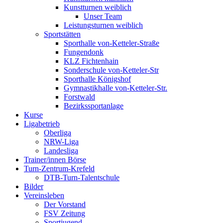
Kunstturnen weiblich
Unser Team
Leistungsturnen weiblich
Sportstätten
Sporthalle von-Ketteler-Straße
Fungendonk
KLZ Fichtenhain
Sonderschule von-Ketteler-Str
Sporthalle Königshof
Gymnastikhalle von-Ketteler-Str.
Forstwald
Bezirkssportanlage
Kurse
Ligabetrieb
Oberliga
NRW-Liga
Landesliga
Trainer/innen Börse
Turn-Zentrum-Krefeld
DTB-Turn-Talentschule
Bilder
Vereinsleben
Der Vorstand
FSV Zeitung
Sportjugend