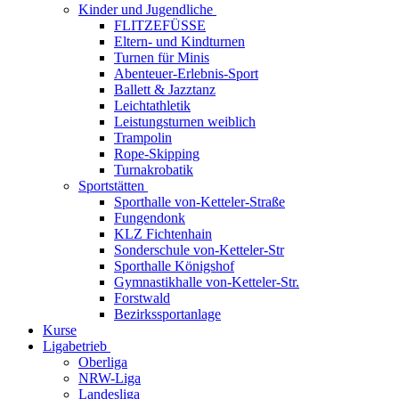
Kinder und Jugendliche
FLITZEFÜSSE
Eltern- und Kindturnen
Turnen für Minis
Abenteuer-Erlebnis-Sport
Ballett & Jazztanz
Leichtathletik
Leistungsturnen weiblich
Trampolin
Rope-Skipping
Turnakrobatik
Sportstätten
Sporthalle von-Ketteler-Straße
Fungendonk
KLZ Fichtenhain
Sonderschule von-Ketteler-Str
Sporthalle Königshof
Gymnastikhalle von-Ketteler-Str.
Forstwald
Bezirkssportanlage
Kurse
Ligabetrieb
Oberliga
NRW-Liga
Landesliga