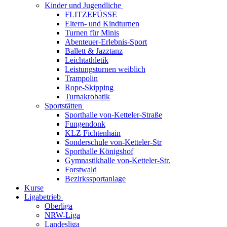
Kinder und Jugendliche
FLITZEFÜSSE
Eltern- und Kindturnen
Turnen für Minis
Abenteuer-Erlebnis-Sport
Ballett & Jazztanz
Leichtathletik
Leistungsturnen weiblich
Trampolin
Rope-Skipping
Turnakrobatik
Sportstätten
Sporthalle von-Ketteler-Straße
Fungendonk
KLZ Fichtenhain
Sonderschule von-Ketteler-Str
Sporthalle Königshof
Gymnastikhalle von-Ketteler-Str.
Forstwald
Bezirkssportanlage
Kurse
Ligabetrieb
Oberliga
NRW-Liga
Landesliga