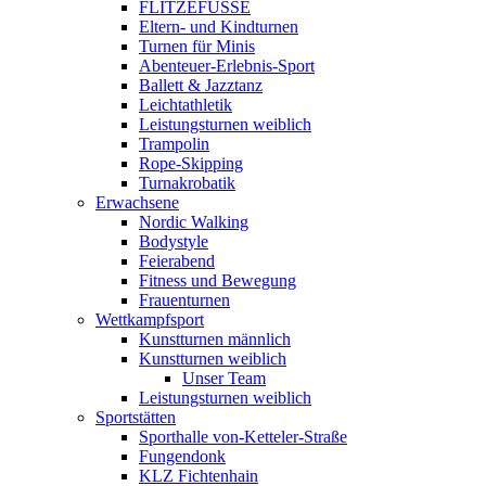
FLITZEFÜSSE
Eltern- und Kindturnen
Turnen für Minis
Abenteuer-Erlebnis-Sport
Ballett & Jazztanz
Leichtathletik
Leistungsturnen weiblich
Trampolin
Rope-Skipping
Turnakrobatik
Erwachsene
Nordic Walking
Bodystyle
Feierabend
Fitness und Bewegung
Frauenturnen
Wettkampfsport
Kunstturnen männlich
Kunstturnen weiblich
Unser Team
Leistungsturnen weiblich
Sportstätten
Sporthalle von-Ketteler-Straße
Fungendonk
KLZ Fichtenhain