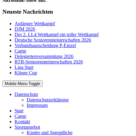
Akrobatik-Show auf.
Neueste Nachrichten
Anfänger Wettkampf
DJM 2026
Der 2. LL4 Wettkampf ein toller Wettkampf
Deutsche Seniorenmeisterschaften 2026
Verbandsausscheidung P-Einzel
Camp
Delegiertenversammlung 2026
RTB-Seniorenmeisterschaften 2026
Liga Start
Klinge Cup
Mobile Menu Toggle
Datenschutz
Datenschutzerklärung
Impressum
Start
Camp
Kontakt
Sportangebot
Kinder und Jugendliche