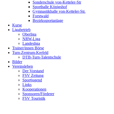
Sonderschule von-Ketteler-Str
Sporthalle Königshof
Gymnastikhalle von-Ketteler-Str.
Forstwald
Bezirkssportanlage
Kurse
Ligabetrieb
Oberliga
NRW-Liga
Landesliga
Trainer/innen Börse
Turn-Zentrum-Krefeld
DTB-Turn-Talentschule
Bilder
Vereinsleben
Der Vorstand
FSV Zeitung
Sportjugend
Links
Kooperationen
Sponsoren/Förderer
FSV Touristik