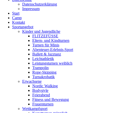
Datenschutzerklärung
Impressum
Start
Camp
Kontakt
Sportangebot
Kinder und Jugendliche
FLITZEFÜSSE
Eltern- und Kindturnen
Turnen für Minis
Abenteuer-Erlebnis-Sport
Ballett & Jazztanz
Leichtathletik
Leistungsturnen weiblich
Trampolin
Rope-Skipping
Turnakrobatik
Erwachsene
Nordic Walking
Bodystyle
Feierabend
Fitness und Bewegung
Frauenturnen
Wettkampfsport