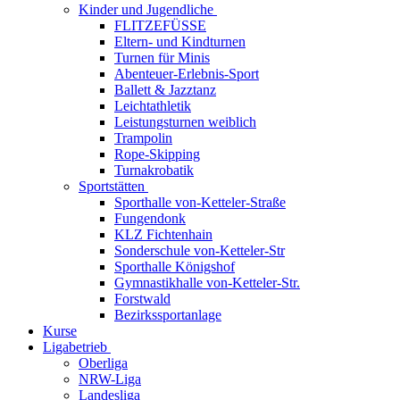
Kinder und Jugendliche
FLITZEFÜSSE
Eltern- und Kindturnen
Turnen für Minis
Abenteuer-Erlebnis-Sport
Ballett & Jazztanz
Leichtathletik
Leistungsturnen weiblich
Trampolin
Rope-Skipping
Turnakrobatik
Sportstätten
Sporthalle von-Ketteler-Straße
Fungendonk
KLZ Fichtenhain
Sonderschule von-Ketteler-Str
Sporthalle Königshof
Gymnastikhalle von-Ketteler-Str.
Forstwald
Bezirkssportanlage
Kurse
Ligabetrieb
Oberliga
NRW-Liga
Landesliga