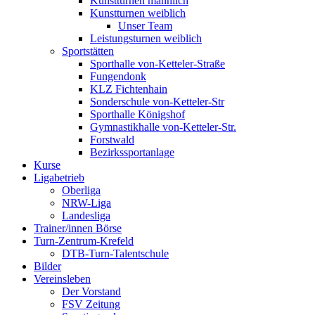
Kunstturnen männlich
Kunstturnen weiblich
Unser Team
Leistungsturnen weiblich
Sportstätten
Sporthalle von-Ketteler-Straße
Fungendonk
KLZ Fichtenhain
Sonderschule von-Ketteler-Str
Sporthalle Königshof
Gymnastikhalle von-Ketteler-Str.
Forstwald
Bezirkssportanlage
Kurse
Ligabetrieb
Oberliga
NRW-Liga
Landesliga
Trainer/innen Börse
Turn-Zentrum-Krefeld
DTB-Turn-Talentschule
Bilder
Vereinsleben
Der Vorstand
FSV Zeitung