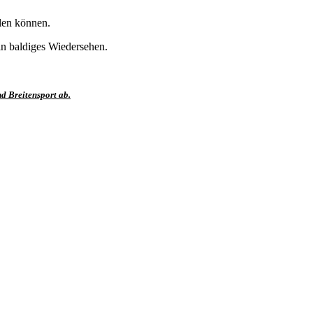
len können.
in baldiges Wiedersehen.
nd Breitensport ab.