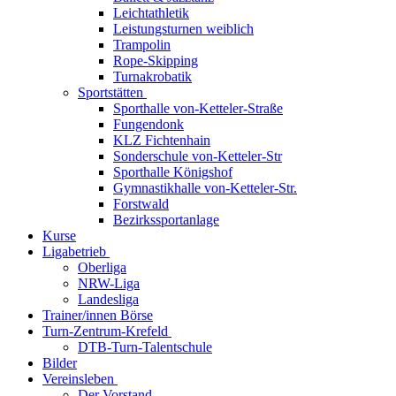
Leichtathletik
Leistungsturnen weiblich
Trampolin
Rope-Skipping
Turnakrobatik
Sportstätten
Sporthalle von-Ketteler-Straße
Fungendonk
KLZ Fichtenhain
Sonderschule von-Ketteler-Str
Sporthalle Königshof
Gymnastikhalle von-Ketteler-Str.
Forstwald
Bezirkssportanlage
Kurse
Ligabetrieb
Oberliga
NRW-Liga
Landesliga
Trainer/innen Börse
Turn-Zentrum-Krefeld
DTB-Turn-Talentschule
Bilder
Vereinsleben
Der Vorstand