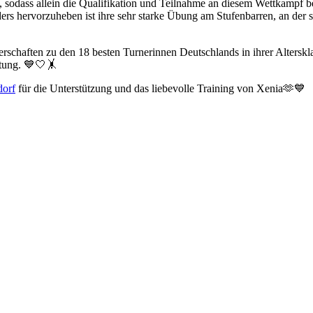
it, sodass allein die Qualifikation und Teilnahme an diesem Wettkampf 
rs hervorzuheben ist ihre sehr starke Übung am Stufenbarren, an der si
rschaften zu den 18 besten Turnerinnen Deutschlands in ihrer Altersk
stung. 💙🤍🤸
dorf
für die Unterstützung und das liebevolle Training von Xenia🫶💙