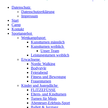
Datenschutz
Datenschutzerklärung
Impressum
Start
Camp
Kontakt
Sportangebot
Wettkampfsport
Kunstturnen männlich
Kunstturnen weiblich
Unser Team
Leistungsturnen weiblich
Erwachsene
Nordic Walking
Bodystyle
Feierabend
Fitness und Bewegung
Frauenturnen
Kinder und Jugendliche
FLITZEFÜSSE
Eltern- und Kindturnen
Turnen für Minis
Abenteuer-Erlebnis-Sport
Ballett & Jazztanz