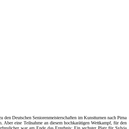
zu den Deutschen Seniorenmeisterschaften im Kunstturnen nach Pirna
en. Aber eine Teilnahme an diesem hochkarätigen Wettkampf, für den
rfreulicher war am Ende das Ergebnis: Ein sechster Platz für Sylvia