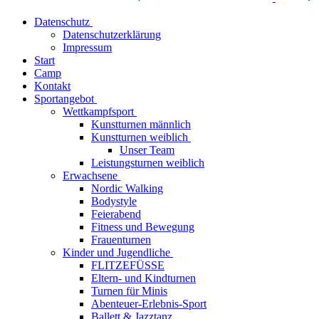
Datenschutz
Datenschutzerklärung
Impressum
Start
Camp
Kontakt
Sportangebot
Wettkampfsport
Kunstturnen männlich
Kunstturnen weiblich
Unser Team
Leistungsturnen weiblich
Erwachsene
Nordic Walking
Bodystyle
Feierabend
Fitness und Bewegung
Frauenturnen
Kinder und Jugendliche
FLITZEFÜSSE
Eltern- und Kindturnen
Turnen für Minis
Abenteuer-Erlebnis-Sport
Ballett & Jazztanz