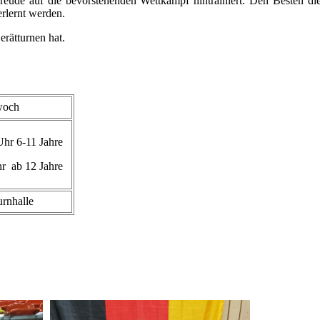
eude auf die bevorstehenden Wettkämpf hintrainiert. Den Besten die
rlernt werden.
erätturnen hat.
woch
Uhr 6-11 Jahre
r ab 12 Jahre
rnhalle