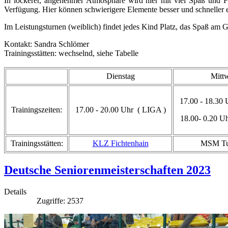
In lockerer, angenehmer Atmosphäre wird hier mit viel Spaß und Fr
Verfügung. Hier können schwierigere Elemente besser und schneller e
Im Leistungsturnen (weiblich) findet jedes Kind Platz, das Spaß am G
Kontakt: Sandra Schlömer
Trainingsstätten: wechselnd, siehe Tabelle
Dienstag
Mitt
17.00 - 18.30 
Trainingszeiten:
17.00 - 20.00 Uhr ( LIGA )
18.00- 0.20 Uh
Trainingsstätten:
KLZ Fichtenhain
MSM Tu
Deutsche Seniorenmeisterschaften 2023
Details
Zugriffe: 2537