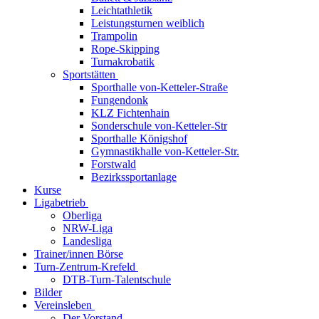
Leichtathletik
Leistungsturnen weiblich
Trampolin
Rope-Skipping
Turnakrobatik
Sportstätten
Sporthalle von-Ketteler-Straße
Fungendonk
KLZ Fichtenhain
Sonderschule von-Ketteler-Str
Sporthalle Königshof
Gymnastikhalle von-Ketteler-Str.
Forstwald
Bezirkssportanlage
Kurse
Ligabetrieb
Oberliga
NRW-Liga
Landesliga
Trainer/innen Börse
Turn-Zentrum-Krefeld
DTB-Turn-Talentschule
Bilder
Vereinsleben
Der Vorstand