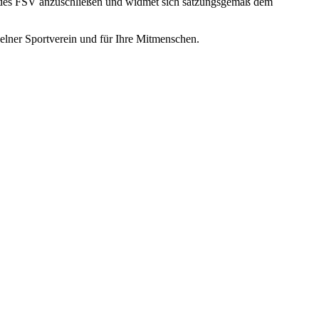
ss des FSV anzuschließen und widmet sich satzungsgemäß dem
elner Sportverein und für Ihre Mitmenschen.