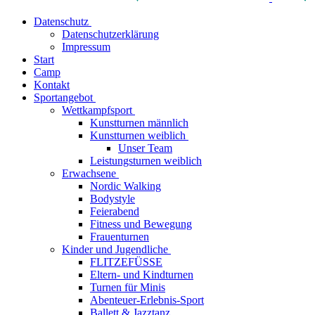
Datenschutz
Datenschutzerklärung
Impressum
Start
Camp
Kontakt
Sportangebot
Wettkampfsport
Kunstturnen männlich
Kunstturnen weiblich
Unser Team
Leistungsturnen weiblich
Erwachsene
Nordic Walking
Bodystyle
Feierabend
Fitness und Bewegung
Frauenturnen
Kinder und Jugendliche
FLITZEFÜSSE
Eltern- und Kindturnen
Turnen für Minis
Abenteuer-Erlebnis-Sport
Ballett & Jazztanz