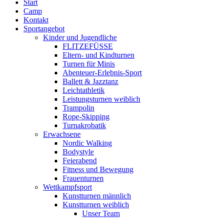
Start
Camp
Kontakt
Sportangebot
Kinder und Jugendliche
FLITZEFÜSSE
Eltern- und Kindturnen
Turnen für Minis
Abenteuer-Erlebnis-Sport
Ballett & Jazztanz
Leichtathletik
Leistungsturnen weiblich
Trampolin
Rope-Skipping
Turnakrobatik
Erwachsene
Nordic Walking
Bodystyle
Feierabend
Fitness und Bewegung
Frauenturnen
Wettkampfsport
Kunstturnen männlich
Kunstturnen weiblich
Unser Team