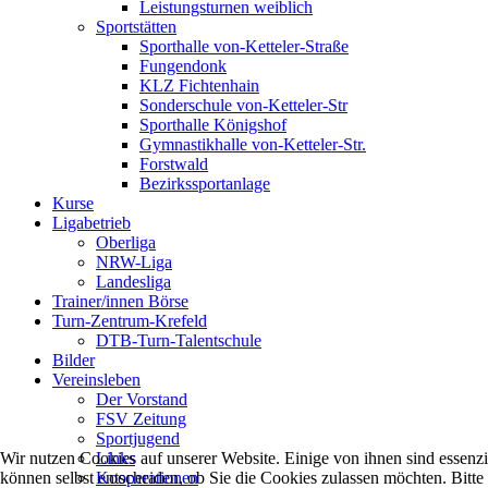
Leistungsturnen weiblich
Sportstätten
Sporthalle von-Ketteler-Straße
Fungendonk
KLZ Fichtenhain
Sonderschule von-Ketteler-Str
Sporthalle Königshof
Gymnastikhalle von-Ketteler-Str.
Forstwald
Bezirkssportanlage
Kurse
Ligabetrieb
Oberliga
NRW-Liga
Landesliga
Trainer/innen Börse
Turn-Zentrum-Krefeld
DTB-Turn-Talentschule
Bilder
Vereinsleben
Der Vorstand
FSV Zeitung
Sportjugend
Wir nutzen Cookies auf unserer Website. Einige von ihnen sind essenzi
Links
können selbst entscheiden, ob Sie die Cookies zulassen möchten. Bitte
Kooperationen