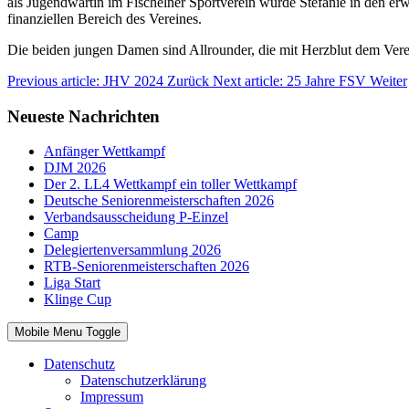
als Jugendwartin im Fischelner Sportverein wurde Stefanie in den e
finanziellen Bereich des Vereines.
Die beiden jungen Damen sind Allrounder, die mit Herzblut dem Vere
Previous article: JHV 2024
Zurück
Next article: 25 Jahre FSV
Weiter
Neueste Nachrichten
Anfänger Wettkampf
DJM 2026
Der 2. LL4 Wettkampf ein toller Wettkampf
Deutsche Seniorenmeisterschaften 2026
Verbandsausscheidung P-Einzel
Camp
Delegiertenversammlung 2026
RTB-Seniorenmeisterschaften 2026
Liga Start
Klinge Cup
Mobile Menu Toggle
Datenschutz
Datenschutzerklärung
Impressum