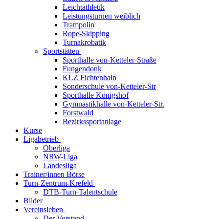
Leichtathletik
Leistungsturnen weiblich
Trampolin
Rope-Skipping
Turnakrobatik
Sportstätten
Sporthalle von-Ketteler-Straße
Fungendonk
KLZ Fichtenhain
Sonderschule von-Ketteler-Str
Sporthalle Königshof
Gymnastikhalle von-Ketteler-Str.
Forstwald
Bezirkssportanlage
Kurse
Ligabetrieb
Oberliga
NRW-Liga
Landesliga
Trainer/innen Börse
Turn-Zentrum-Krefeld
DTB-Turn-Talentschule
Bilder
Vereinsleben
Der Vorstand