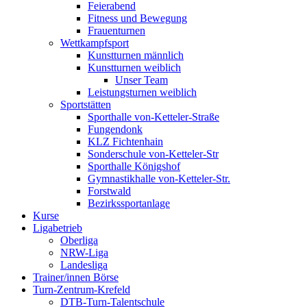
Feierabend
Fitness und Bewegung
Frauenturnen
Wettkampfsport
Kunstturnen männlich
Kunstturnen weiblich
Unser Team
Leistungsturnen weiblich
Sportstätten
Sporthalle von-Ketteler-Straße
Fungendonk
KLZ Fichtenhain
Sonderschule von-Ketteler-Str
Sporthalle Königshof
Gymnastikhalle von-Ketteler-Str.
Forstwald
Bezirkssportanlage
Kurse
Ligabetrieb
Oberliga
NRW-Liga
Landesliga
Trainer/innen Börse
Turn-Zentrum-Krefeld
DTB-Turn-Talentschule