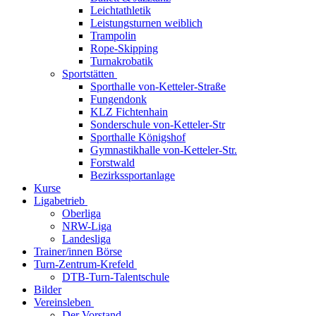
Leichtathletik
Leistungsturnen weiblich
Trampolin
Rope-Skipping
Turnakrobatik
Sportstätten
Sporthalle von-Ketteler-Straße
Fungendonk
KLZ Fichtenhain
Sonderschule von-Ketteler-Str
Sporthalle Königshof
Gymnastikhalle von-Ketteler-Str.
Forstwald
Bezirkssportanlage
Kurse
Ligabetrieb
Oberliga
NRW-Liga
Landesliga
Trainer/innen Börse
Turn-Zentrum-Krefeld
DTB-Turn-Talentschule
Bilder
Vereinsleben
Der Vorstand