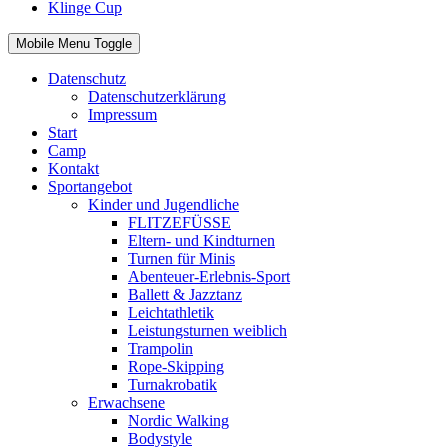
Klinge Cup
Mobile Menu Toggle
Datenschutz
Datenschutzerklärung
Impressum
Start
Camp
Kontakt
Sportangebot
Kinder und Jugendliche
FLITZEFÜSSE
Eltern- und Kindturnen
Turnen für Minis
Abenteuer-Erlebnis-Sport
Ballett & Jazztanz
Leichtathletik
Leistungsturnen weiblich
Trampolin
Rope-Skipping
Turnakrobatik
Erwachsene
Nordic Walking
Bodystyle