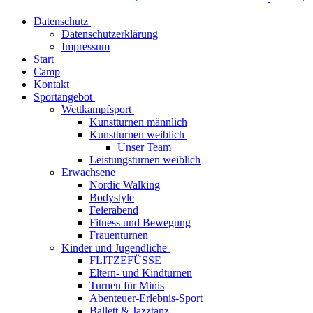
Datenschutz
Datenschutzerklärung
Impressum
Start
Camp
Kontakt
Sportangebot
Wettkampfsport
Kunstturnen männlich
Kunstturnen weiblich
Unser Team
Leistungsturnen weiblich
Erwachsene
Nordic Walking
Bodystyle
Feierabend
Fitness und Bewegung
Frauenturnen
Kinder und Jugendliche
FLITZEFÜSSE
Eltern- und Kindturnen
Turnen für Minis
Abenteuer-Erlebnis-Sport
Ballett & Jazztanz