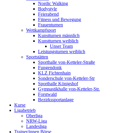
Nordic Walking
Bodystyle
Feierabend
Fitness und Bewegung
Frauenturnen
Wettkampfsport
Kunstturnen männlich
Kunstturnen weiblich
Unser Team
Leistungsturnen weiblich
Sportstätten
Sporthalle von-Ketteler-Straße
Fungendonk
KLZ Fichtenhain
Sonderschule von-Ketteler-Str
Sporthalle Königshof
Gymnastikhalle von-Ketteler-Str.
Forstwald
Bezirkssportanlage
Kurse
Ligabetrieb
Oberliga
NRW-Liga
Landesliga
Trainer/innen Börse