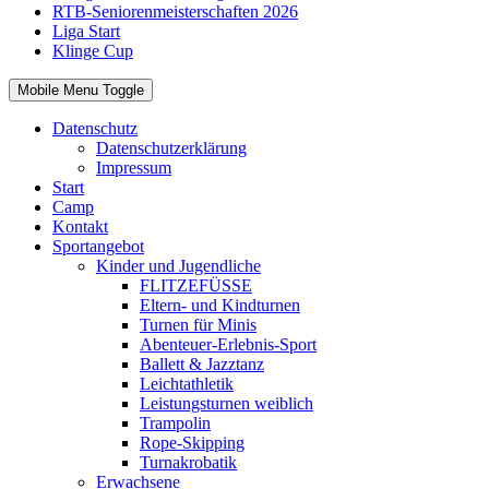
RTB-Seniorenmeisterschaften 2026
Liga Start
Klinge Cup
Mobile Menu Toggle
Datenschutz
Datenschutzerklärung
Impressum
Start
Camp
Kontakt
Sportangebot
Kinder und Jugendliche
FLITZEFÜSSE
Eltern- und Kindturnen
Turnen für Minis
Abenteuer-Erlebnis-Sport
Ballett & Jazztanz
Leichtathletik
Leistungsturnen weiblich
Trampolin
Rope-Skipping
Turnakrobatik
Erwachsene