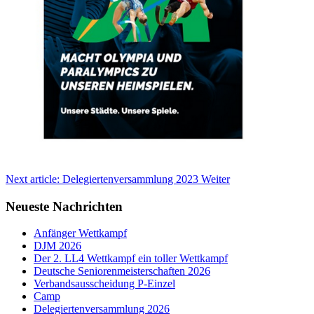
Next article: Delegiertenversammlung 2023
Weiter
Neueste Nachrichten
Anfänger Wettkampf
DJM 2026
Der 2. LL4 Wettkampf ein toller Wettkampf
Deutsche Seniorenmeisterschaften 2026
Verbandsausscheidung P-Einzel
Camp
Delegiertenversammlung 2026