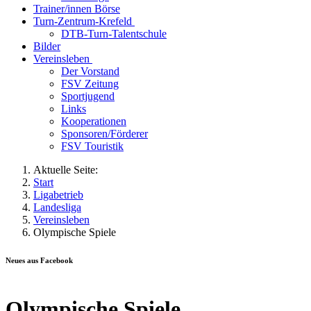
Trainer/innen Börse
Turn-Zentrum-Krefeld
DTB-Turn-Talentschule
Bilder
Vereinsleben
Der Vorstand
FSV Zeitung
Sportjugend
Links
Kooperationen
Sponsoren/Förderer
FSV Touristik
Aktuelle Seite:
Start
Ligabetrieb
Landesliga
Vereinsleben
Olympische Spiele
Neues aus Facebook
Olympische Spiele