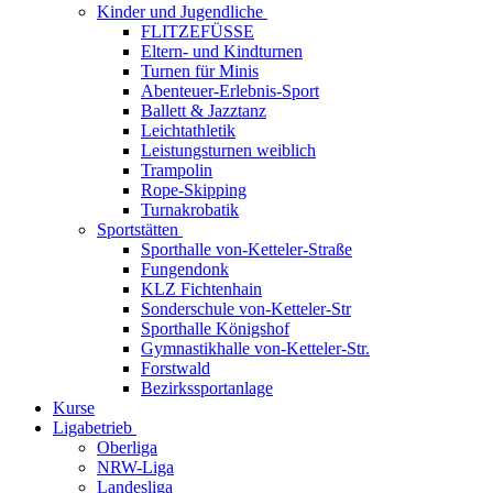
Kinder und Jugendliche
FLITZEFÜSSE
Eltern- und Kindturnen
Turnen für Minis
Abenteuer-Erlebnis-Sport
Ballett & Jazztanz
Leichtathletik
Leistungsturnen weiblich
Trampolin
Rope-Skipping
Turnakrobatik
Sportstätten
Sporthalle von-Ketteler-Straße
Fungendonk
KLZ Fichtenhain
Sonderschule von-Ketteler-Str
Sporthalle Königshof
Gymnastikhalle von-Ketteler-Str.
Forstwald
Bezirkssportanlage
Kurse
Ligabetrieb
Oberliga
NRW-Liga
Landesliga