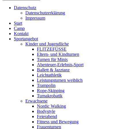
Datenschutz
Datenschutzerklärung
Impressum
Start
Camp
Kontakt
Sportangebot
Kinder und Jugendliche
FLITZEFÜSSE
Eltern- und Kindturnen
Turnen für Minis
Abenteuer-Erlebnis-Sport
Ballett & Jazztanz
Leichtathletik
Leistungsturnen weiblich
Trampolin
Rope-Skipping
Turnakrobatik
Erwachsene
Nordic Walking
Bodystyle
Feierabend
Fitness und Bewegung
Frauenturnen