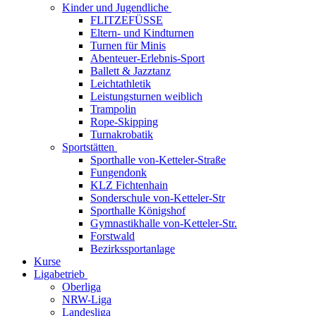
Kinder und Jugendliche
FLITZEFÜSSE
Eltern- und Kindturnen
Turnen für Minis
Abenteuer-Erlebnis-Sport
Ballett & Jazztanz
Leichtathletik
Leistungsturnen weiblich
Trampolin
Rope-Skipping
Turnakrobatik
Sportstätten
Sporthalle von-Ketteler-Straße
Fungendonk
KLZ Fichtenhain
Sonderschule von-Ketteler-Str
Sporthalle Königshof
Gymnastikhalle von-Ketteler-Str.
Forstwald
Bezirkssportanlage
Kurse
Ligabetrieb
Oberliga
NRW-Liga
Landesliga