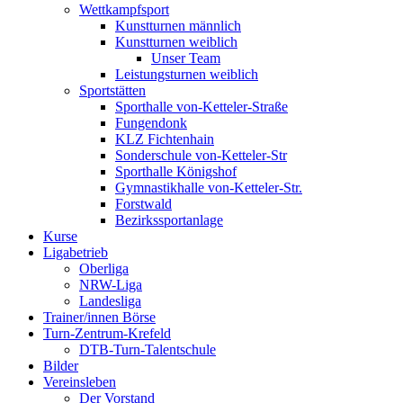
Wettkampfsport
Kunstturnen männlich
Kunstturnen weiblich
Unser Team
Leistungsturnen weiblich
Sportstätten
Sporthalle von-Ketteler-Straße
Fungendonk
KLZ Fichtenhain
Sonderschule von-Ketteler-Str
Sporthalle Königshof
Gymnastikhalle von-Ketteler-Str.
Forstwald
Bezirkssportanlage
Kurse
Ligabetrieb
Oberliga
NRW-Liga
Landesliga
Trainer/innen Börse
Turn-Zentrum-Krefeld
DTB-Turn-Talentschule
Bilder
Vereinsleben
Der Vorstand