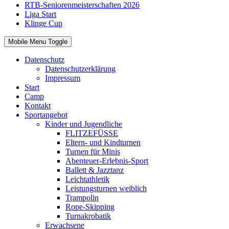
RTB-Seniorenmeisterschaften 2026
Liga Start
Klinge Cup
Mobile Menu Toggle
Datenschutz
Datenschutzerklärung
Impressum
Start
Camp
Kontakt
Sportangebot
Kinder und Jugendliche
FLITZEFÜSSE
Eltern- und Kindturnen
Turnen für Minis
Abenteuer-Erlebnis-Sport
Ballett & Jazztanz
Leichtathletik
Leistungsturnen weiblich
Trampolin
Rope-Skipping
Turnakrobatik
Erwachsene