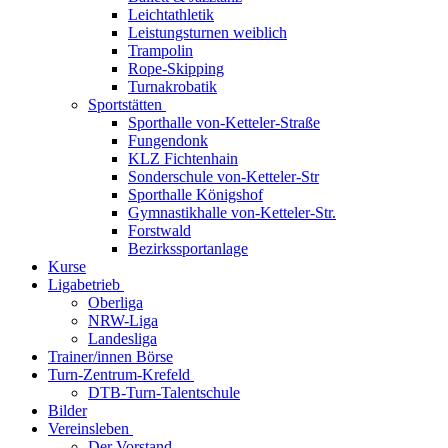
Leichtathletik
Leistungsturnen weiblich
Trampolin
Rope-Skipping
Turnakrobatik
Sportstätten
Sporthalle von-Ketteler-Straße
Fungendonk
KLZ Fichtenhain
Sonderschule von-Ketteler-Str
Sporthalle Königshof
Gymnastikhalle von-Ketteler-Str.
Forstwald
Bezirkssportanlage
Kurse
Ligabetrieb
Oberliga
NRW-Liga
Landesliga
Trainer/innen Börse
Turn-Zentrum-Krefeld
DTB-Turn-Talentschule
Bilder
Vereinsleben
Der Vorstand