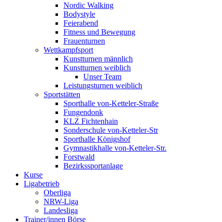
Nordic Walking
Bodystyle
Feierabend
Fitness und Bewegung
Frauenturnen
Wettkampfsport
Kunstturnen männlich
Kunstturnen weiblich
Unser Team
Leistungsturnen weiblich
Sportstätten
Sporthalle von-Ketteler-Straße
Fungendonk
KLZ Fichtenhain
Sonderschule von-Ketteler-Str
Sporthalle Königshof
Gymnastikhalle von-Ketteler-Str.
Forstwald
Bezirkssportanlage
Kurse
Ligabetrieb
Oberliga
NRW-Liga
Landesliga
Trainer/innen Börse