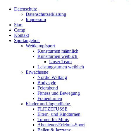
Datenschutz
Datenschutzerklärung
Impressum
Start
Camp
Kontakt
Sportangebot
Wettkampfsport
Kunstturnen männlich
Kunstturnen weiblich
Unser Team
Leistungsturnen weiblich
Erwachsene
Nordic Walking
Bodystyle
Feierabend
Fitness und Bewegung
Frauenturnen
Kinder und Jugendliche
FLITZEFÜSSE
Eltern- und Kindturnen
Turnen für Minis
Abenteuer-Erlebnis-Sport
Ballett & Jazztanz